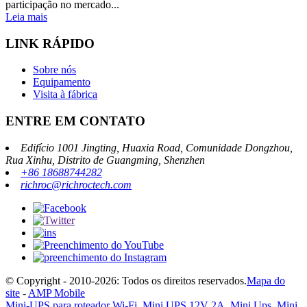
participação no mercado...
Leia mais
LINK RÁPIDO
Sobre nós
Equipamento
Visita à fábrica
ENTRE EM CONTATO
Edifício 1001 Jingting, Huaxia Road, Comunidade Dongzhou,
Rua Xinhu, Distrito de Guangming, Shenzhen
+86 18688744282
richroc@richroctech.com
© Copyright - 2010-2026: Todos os direitos reservados.
Mapa do
site
-
AMP Mobile
Mini-UPS para roteador Wi-Fi
,
Mini UPS 12V 2A
,
Mini Ups
,
Mini