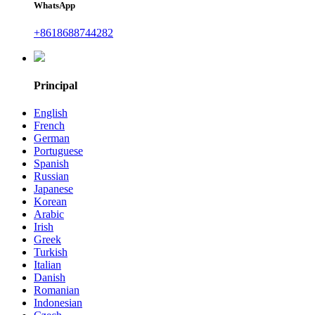
WhatsApp
+8618688744282
Principal
English
French
German
Portuguese
Spanish
Russian
Japanese
Korean
Arabic
Irish
Greek
Turkish
Italian
Danish
Romanian
Indonesian