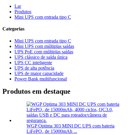
Lar
Produtos
Mini UPS com entrada tipo C
Categorias
Mini UPS com entrada tipo C
Mini UPS com múltiplas saídas
UPS PoE com múltiplas saídas
UPS clássico de saída única
UPS CC inteligente
UPS de alta potência
UPS de maior capacidade
Power Bank multifuncional
Produtos em destaque
WGP Optima 303 MINI DC UPS com bateria
LiFePO₄ de 15000mAh ...