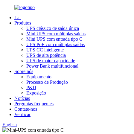
Lar
Produtos
UPS clássico de saída única
Mini UPS com múltiplas saídas
Mini UPS com entrada tipo C
UPS PoE com múltiplas saídas
UPS CC inteligente
UPS de alta potência
UPS de maior capacidade
Power Bank multifuncional
Sobre nós
Equipamento
Processo de Produção
P&D
Exposição
Notícias
Perguntas frequentes
Contate-nos
Verificar
English