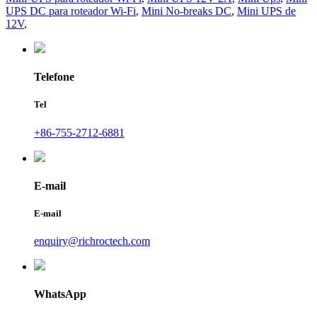
UPS DC para roteador Wi-Fi
,
Mini No-breaks DC
,
Mini UPS de
12V
,
Telefone
Tel
+86-755-2712-6881
E-mail
E-mail
enquiry@richroctech.com
WhatsApp